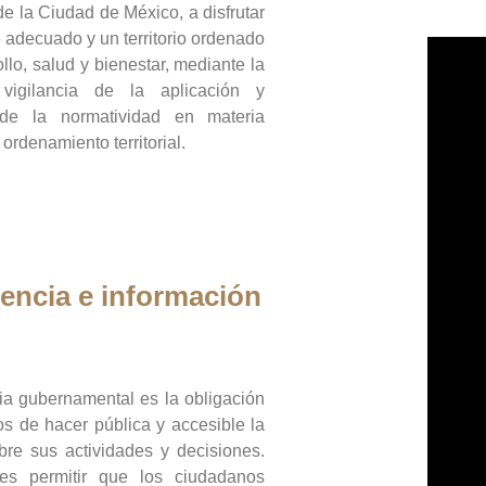
de la Ciudad de México, a disfrutar
 adecuado y un territorio ordenado
llo, salud y bienestar, mediante la
vigilancia de la aplicación y
 de la normatividad en materia
 ordenamiento territorial.
encia e información
ia gubernamental es la obligación
os de hacer pública y accesible la
bre sus actividades y decisiones.
es permitir que los ciudadanos