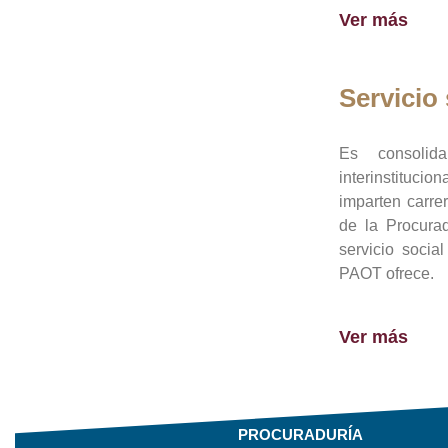
Ver más
Servicio 
Es consolid
interinstituci
imparten carre
de la Procura
servicio socia
PAOT ofrece.
Ver más
PROCURADURÍA