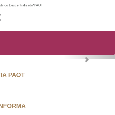
lico Descentralizado/PAOT
s
a
Next
IA PAOT
INFORMA