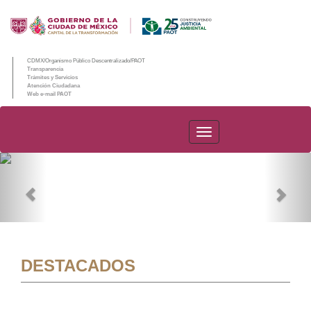
CDMX/Organismo Público Descentralizado/PAOT
Transparencia
Trámites y Servicios
Atención Ciudadana
Web e-mail PAOT
PAOT
Previous
Nex
DESTACADOS