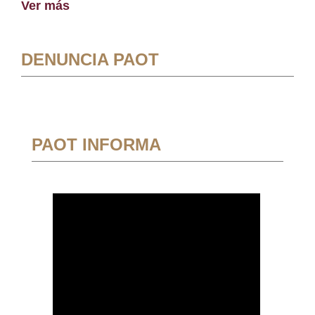
Ver más
DENUNCIA PAOT
PAOT INFORMA