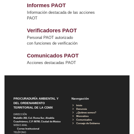
Informes PAOT
Información destacada de las acciones
PAOT
Verificadores PAOT
Personal PAOT autorizado
con funciones de verificación
Comunicados PAOT
Acciones destacadas PAOT
PROCURADURÍA AMBIENTAL Y
Navegación
DEL ORDENAMIENTO
Inicio
TERRITORIAL DE LA CDMX
Denuncia
¿Quiénes somos?
DIRECCIÓN
Micrositios
Medellín 202, Col. Roma Sur, Alcaldía
Comunicados
Cuauhtémoc, C.P. 06700, Ciudad de México
Consejo de Gobierno
WEB E-MAIL
Correo Institucional
TELÉFONO