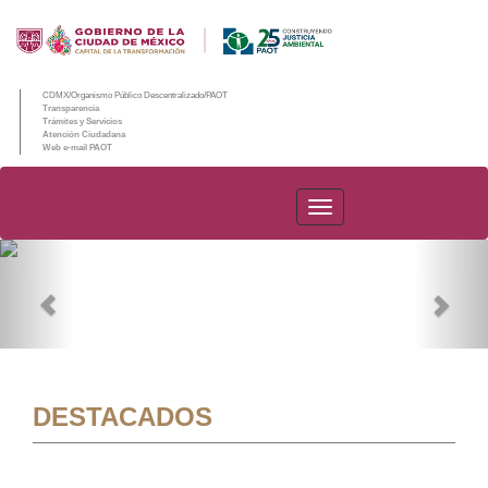
CDMX/Organismo Público Descentralizado/PAOT
Transparencia
Trámites y Servicios
Atención Ciudadana
Web e-mail PAOT
PAOT
Previous
Nex
DESTACADOS