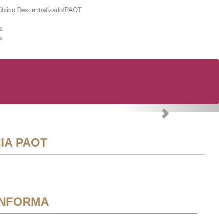
lico Descentralizado/PAOT
s
a
Next
IA PAOT
INFORMA