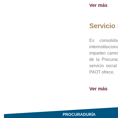
Ver más
Servicio 
Es consolid
interinstituci
imparten carre
de la Procura
servicio socia
PAOT ofrece.
Ver más
PROCURADURÍA