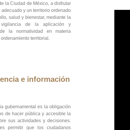
de la Ciudad de México, a disfrutar
 adecuado y un territorio ordenado
llo, salud y bienestar, mediante la
vigilancia de la aplicación y
 de la normatividad en materia
 ordenamiento territorial.
encia e información
ia gubernamental es la obligación
os de hacer pública y accesible la
bre sus actividades y decisiones.
es permitir que los ciudadanos