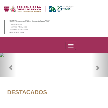
CDMX/Organismo Público Descentralizado/PAOT
Transparencia
Trámites y Servicios
Atención Ciudadana
Web e-mail PAOT
PAOT
Previous
Nex
DESTACADOS