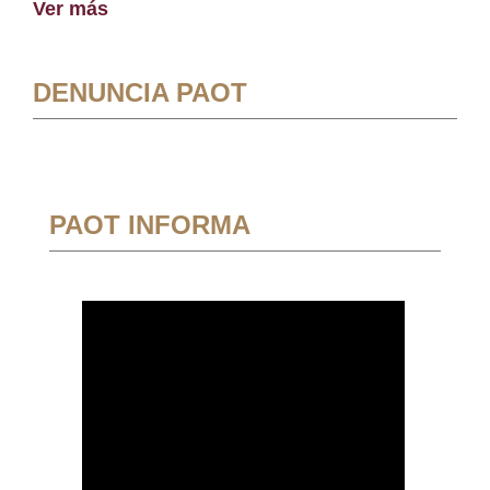
Ver más
DENUNCIA PAOT
PAOT INFORMA