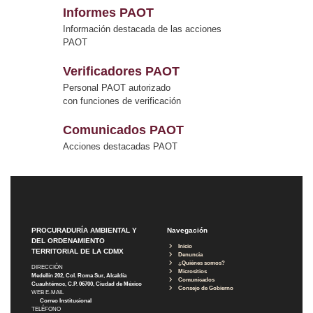
Informes PAOT
Información destacada de las acciones
PAOT
Verificadores PAOT
Personal PAOT autorizado
con funciones de verificación
Comunicados PAOT
Acciones destacadas PAOT
PROCURADURÍA AMBIENTAL Y
Navegación
DEL ORDENAMIENTO
Inicio
TERRITORIAL DE LA CDMX
Denuncia
¿Quiénes somos?
DIRECCIÓN
Micrositios
Medellín 202, Col. Roma Sur, Alcaldía
Comunicados
Cuauhtémoc, C.P. 06700, Ciudad de México
Consejo de Gobierno
WEB E-MAIL
Correo Institucional
TELÉFONO