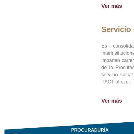
Ver más
Servicio 
Es consolid
interinstituci
imparten carre
de la Procura
servicio socia
PAOT ofrece.
Ver más
PROCURADURÍA