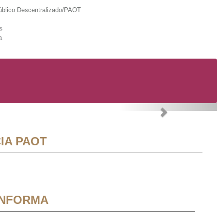
lico Descentralizado/PAOT
s
a
Next
IA PAOT
INFORMA