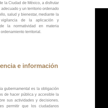
de la Ciudad de México, a disfrutar
 adecuado y un territorio ordenado
llo, salud y bienestar, mediante la
vigilancia de la aplicación y
 de la normatividad en materia
 ordenamiento territorial.
encia e información
ia gubernamental es la obligación
os de hacer pública y accesible la
bre sus actividades y decisiones.
es permitir que los ciudadanos