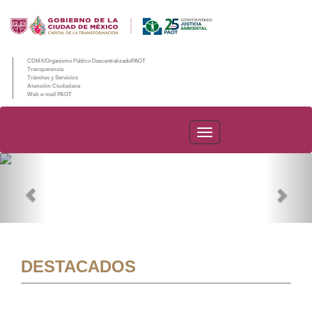
CDMX/Organismo Público Descentralizado/PAOT
Transparencia
Trámites y Servicios
Atención Ciudadana
Web e-mail PAOT
PAOT
Previous
Nex
DESTACADOS