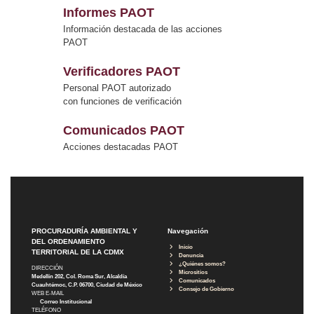
Informes PAOT
Información destacada de las acciones
PAOT
Verificadores PAOT
Personal PAOT autorizado
con funciones de verificación
Comunicados PAOT
Acciones destacadas PAOT
PROCURADURÍA AMBIENTAL Y
Navegación
DEL ORDENAMIENTO
Inicio
TERRITORIAL DE LA CDMX
Denuncia
¿Quiénes somos?
DIRECCIÓN
Micrositios
Medellín 202, Col. Roma Sur, Alcaldía
Comunicados
Cuauhtémoc, C.P. 06700, Ciudad de México
Consejo de Gobierno
WEB E-MAIL
Correo Institucional
TELÉFONO