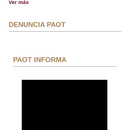
Ver más
DENUNCIA PAOT
PAOT INFORMA