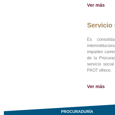
Ver más
Servicio 
Es consolid
interinstituci
imparten carre
de la Procura
servicio socia
PAOT ofrece.
Ver más
PROCURADURÍA