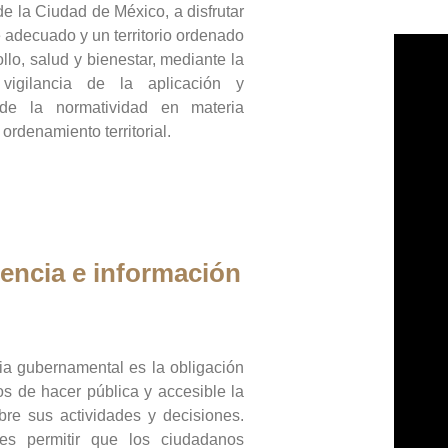
de la Ciudad de México, a disfrutar
 adecuado y un territorio ordenado
llo, salud y bienestar, mediante la
vigilancia de la aplicación y
 de la normatividad en materia
 ordenamiento territorial.
encia e información
ia gubernamental es la obligación
os de hacer pública y accesible la
bre sus actividades y decisiones.
es permitir que los ciudadanos