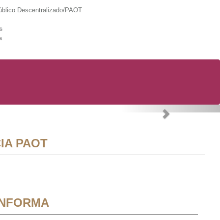
lico Descentralizado/PAOT
s
a
Next
IA PAOT
INFORMA