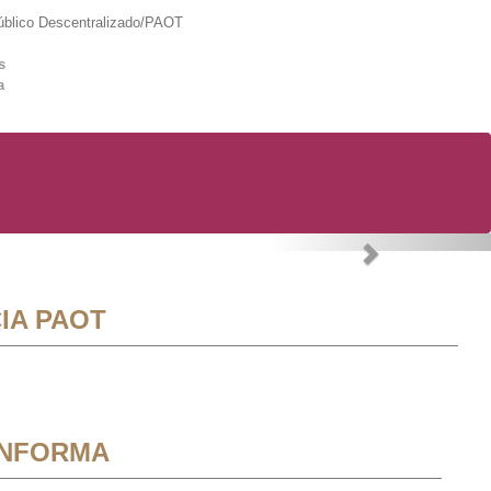
lico Descentralizado/PAOT
s
a
Next
IA PAOT
INFORMA