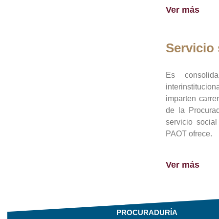
Ver más
Servicio 
Es consolid
interinstituci
imparten carre
de la Procura
servicio socia
PAOT ofrece.
Ver más
PROCURADURÍA