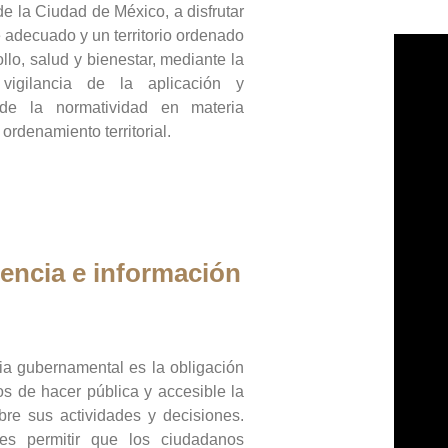
de la Ciudad de México, a disfrutar
 adecuado y un territorio ordenado
llo, salud y bienestar, mediante la
vigilancia de la aplicación y
 de la normatividad en materia
 ordenamiento territorial.
encia e información
ia gubernamental es la obligación
os de hacer pública y accesible la
bre sus actividades y decisiones.
es permitir que los ciudadanos