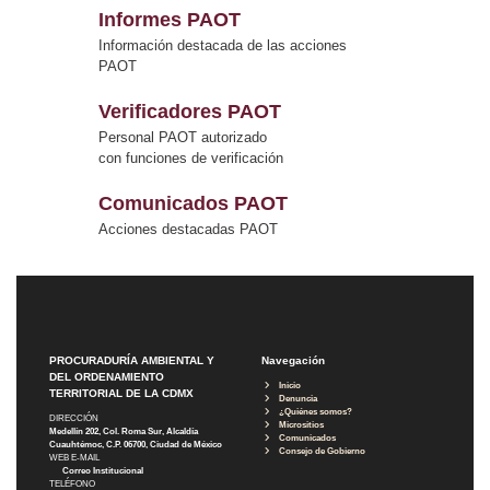
Informes PAOT
Información destacada de las acciones
PAOT
Verificadores PAOT
Personal PAOT autorizado
con funciones de verificación
Comunicados PAOT
Acciones destacadas PAOT
PROCURADURÍA AMBIENTAL Y
Navegación
DEL ORDENAMIENTO
Inicio
TERRITORIAL DE LA CDMX
Denuncia
¿Quiénes somos?
DIRECCIÓN
Micrositios
Medellín 202, Col. Roma Sur, Alcaldía
Comunicados
Cuauhtémoc, C.P. 06700, Ciudad de México
Consejo de Gobierno
WEB E-MAIL
Correo Institucional
TELÉFONO