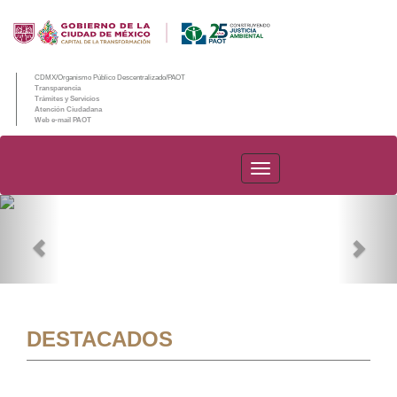
CDMX/Organismo Público Descentralizado/PAOT
Transparencia
Trámites y Servicios
Atención Ciudadana
Web e-mail PAOT
PAOT
Previous
Nex
DESTACADOS