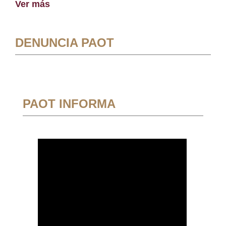
Ver más
DENUNCIA PAOT
PAOT INFORMA