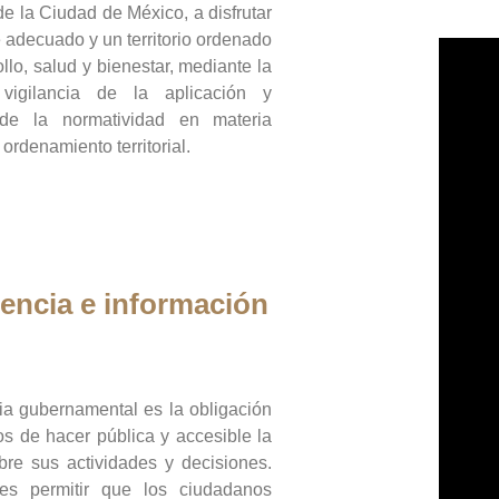
de la Ciudad de México, a disfrutar
 adecuado y un territorio ordenado
llo, salud y bienestar, mediante la
vigilancia de la aplicación y
 de la normatividad en materia
 ordenamiento territorial.
encia e información
ia gubernamental es la obligación
os de hacer pública y accesible la
bre sus actividades y decisiones.
es permitir que los ciudadanos