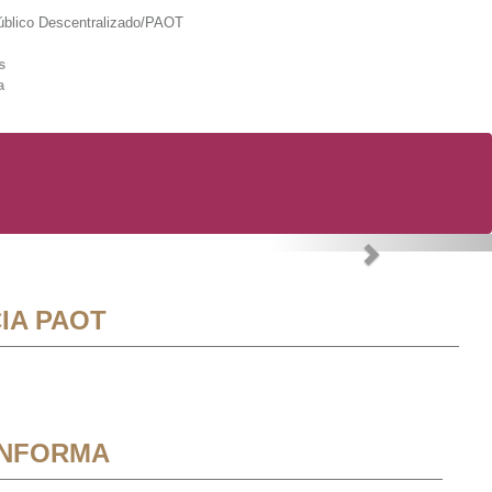
lico Descentralizado/PAOT
s
a
Next
IA PAOT
INFORMA