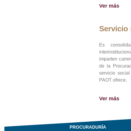
Ver más
Servicio 
Es consolid
interinstituci
imparten carre
de la Procura
servicio socia
PAOT ofrece.
Ver más
PROCURADURÍA