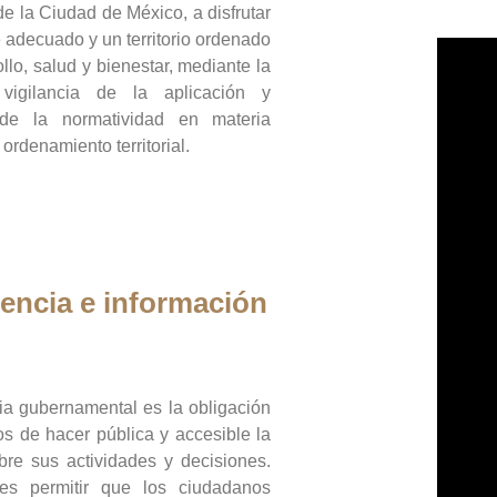
de la Ciudad de México, a disfrutar
 adecuado y un territorio ordenado
llo, salud y bienestar, mediante la
vigilancia de la aplicación y
 de la normatividad en materia
 ordenamiento territorial.
encia e información
ia gubernamental es la obligación
os de hacer pública y accesible la
bre sus actividades y decisiones.
es permitir que los ciudadanos