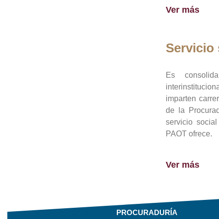
Ver más
Servicio 
Es consolid
interinstituci
imparten carre
de la Procura
servicio socia
PAOT ofrece.
Ver más
PROCURADURÍA