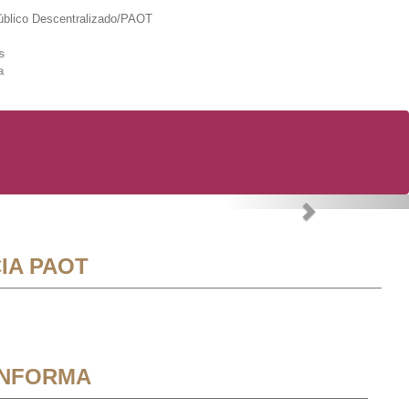
lico Descentralizado/PAOT
s
a
Next
IA PAOT
INFORMA