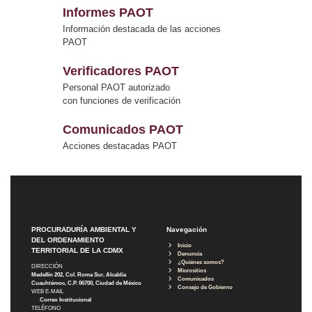
Informes PAOT
Información destacada de las acciones
PAOT
Verificadores PAOT
Personal PAOT autorizado
con funciones de verificación
Comunicados PAOT
Acciones destacadas PAOT
PROCURADURÍA AMBIENTAL Y
Navegación
DEL ORDENAMIENTO
Inicio
TERRITORIAL DE LA CDMX
Denuncia
¿Quiénes somos?
DIRECCIÓN
Micrositios
Medellín 202, Col. Roma Sur, Alcaldía
Comunicados
Cuauhtémoc, C.P. 06700, Ciudad de México
Consejo de Gobierno
WEB E-MAIL
Correo Institucional
TELÉFONO