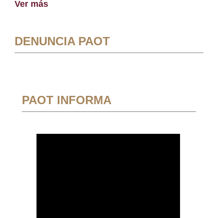
Ver más
DENUNCIA PAOT
PAOT INFORMA