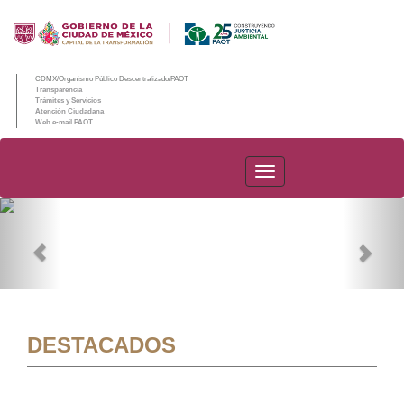
CDMX/Organismo Público Descentralizado/PAOT
Transparencia
Trámites y Servicios
Atención Ciudadana
Web e-mail PAOT
PAOT
Previous
Nex
DESTACADOS