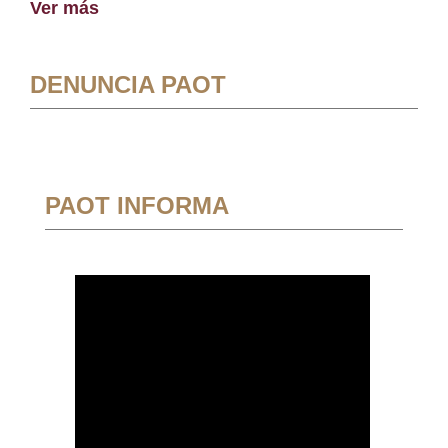
Ver más
DENUNCIA PAOT
PAOT INFORMA