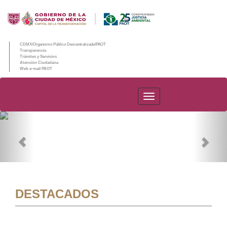
CDMX/Organismo Público Descentralizado/PAOT
Transparencia
Trámites y Servicios
Atención Ciudadana
Web e-mail PAOT
PAOT
Previous
Nex
DESTACADOS