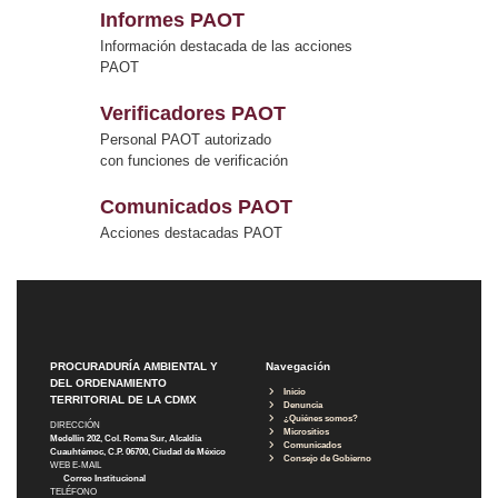
Informes PAOT
Información destacada de las acciones
PAOT
Verificadores PAOT
Personal PAOT autorizado
con funciones de verificación
Comunicados PAOT
Acciones destacadas PAOT
PROCURADURÍA AMBIENTAL Y
Navegación
DEL ORDENAMIENTO
Inicio
TERRITORIAL DE LA CDMX
Denuncia
¿Quiénes somos?
DIRECCIÓN
Micrositios
Medellín 202, Col. Roma Sur, Alcaldía
Comunicados
Cuauhtémoc, C.P. 06700, Ciudad de México
Consejo de Gobierno
WEB E-MAIL
Correo Institucional
TELÉFONO