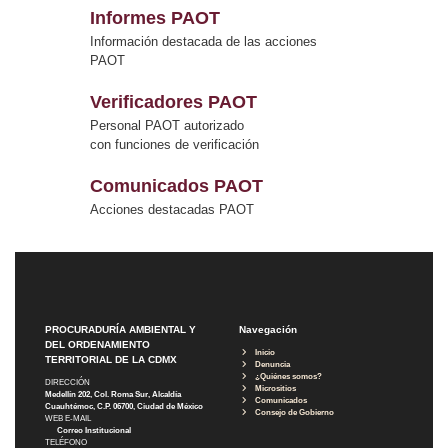
Informes PAOT
Información destacada de las acciones
PAOT
Verificadores PAOT
Personal PAOT autorizado
con funciones de verificación
Comunicados PAOT
Acciones destacadas PAOT
PROCURADURÍA AMBIENTAL Y
Navegación
DEL ORDENAMIENTO
Inicio
TERRITORIAL DE LA CDMX
Denuncia
¿Quiénes somos?
DIRECCIÓN
Micrositios
Medellín 202, Col. Roma Sur, Alcaldía
Comunicados
Cuauhtémoc, C.P. 06700, Ciudad de México
Consejo de Gobierno
WEB E-MAIL
Correo Institucional
TELÉFONO