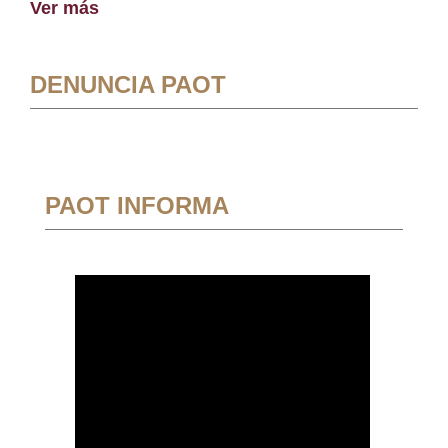
Ver más
DENUNCIA PAOT
PAOT INFORMA