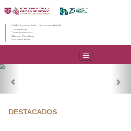
CDMX/Organismo Público Descentralizado/PAOT
Transparencia
Trámites y Servicios
Atención Ciudadana
Web e-mail PAOT
PAOT
Previous
Nex
DESTACADOS