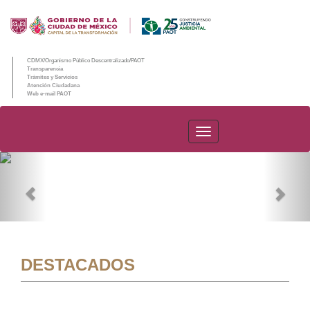
CDMX/Organismo Público Descentralizado/PAOT
Transparencia
Trámites y Servicios
Atención Ciudadana
Web e-mail PAOT
PAOT
Previous
Nex
DESTACADOS