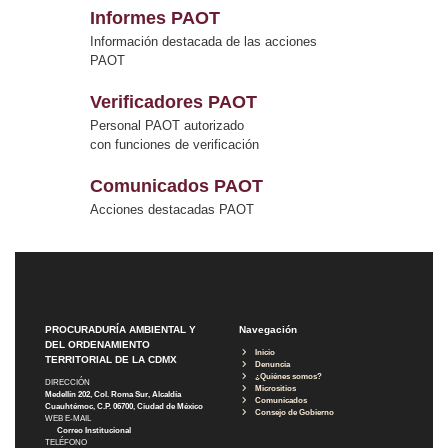
Informes PAOT
Información destacada de las acciones
PAOT
Verificadores PAOT
Personal PAOT autorizado
con funciones de verificación
Comunicados PAOT
Acciones destacadas PAOT
PROCURADURÍA AMBIENTAL Y
Navegación
DEL ORDENAMIENTO
Inicio
TERRITORIAL DE LA CDMX
Denuncia
¿Quiénes somos?
DIRECCIÓN
Micrositios
Medellín 202, Col. Roma Sur, Alcaldía
Comunicados
Cuauhtémoc, C.P. 06700, Ciudad de México
Consejo de Gobierno
WEB E-MAIL
Correo Institucional
TELÉFONO