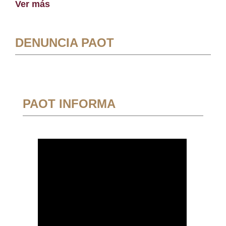
Ver más
DENUNCIA PAOT
PAOT INFORMA