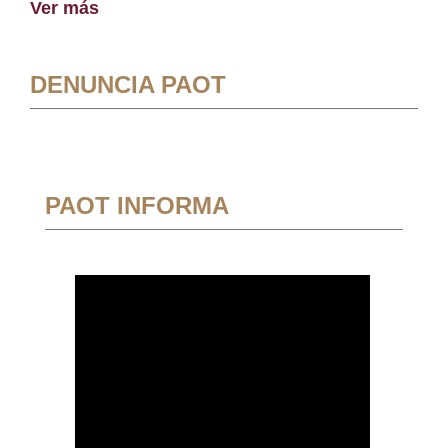
Ver más
DENUNCIA PAOT
PAOT INFORMA