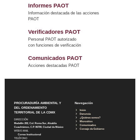
Informes PAOT
Información destacada de las acciones
PAOT
Verificadores PAOT
Personal PAOT autorizado
con funciones de verificación
Comunicados PAOT
Acciones destacadas PAOT
PROCURADURÍA AMBIENTAL Y
Navegación
DEL ORDENAMIENTO
Inicio
TERRITORIAL DE LA CDMX
Denuncia
¿Quiénes somos?
DIRECCIÓN
Micrositios
Medellín 202, Col. Roma Sur, Alcaldía
Comunicados
Cuauhtémoc, C.P. 06700, Ciudad de México
Consejo de Gobierno
WEB E-MAIL
Correo Institucional
TELÉFONO