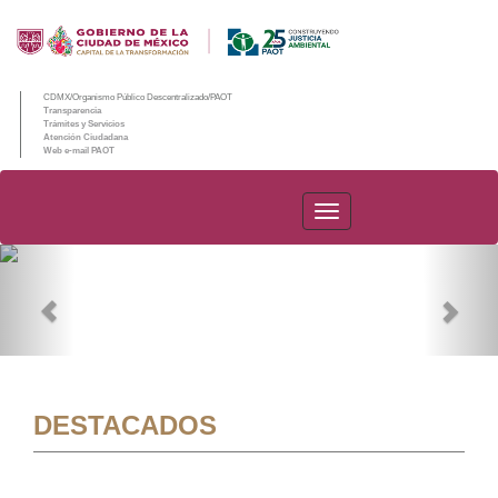
CDMX/Organismo Público Descentralizado/PAOT
Transparencia
Trámites y Servicios
Atención Ciudadana
Web e-mail PAOT
PAOT
Previous
Nex
DESTACADOS