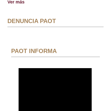
Ver más
DENUNCIA PAOT
PAOT INFORMA