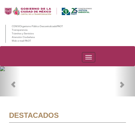
CDMX/Organismo Público Descentralizado/PAOT
Transparencia
Trámites y Servicios
Atención Ciudadana
Web e-mail PAOT
PAOT
Previous
Nex
DESTACADOS