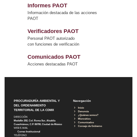
Informes PAOT
Información destacada de las acciones
PAOT
Verificadores PAOT
Personal PAOT autorizado
con funciones de verificación
Comunicados PAOT
Acciones destacadas PAOT
PROCURADURÍA AMBIENTAL Y
Navegación
DEL ORDENAMIENTO
Inicio
TERRITORIAL DE LA CDMX
Denuncia
¿Quiénes somos?
DIRECCIÓN
Micrositios
Medellín 202, Col. Roma Sur, Alcaldía
Comunicados
Cuauhtémoc, C.P. 06700, Ciudad de México
Consejo de Gobierno
WEB E-MAIL
Correo Institucional
TELÉFONO