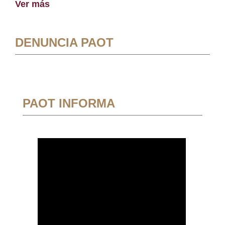
Ver más
DENUNCIA PAOT
PAOT INFORMA