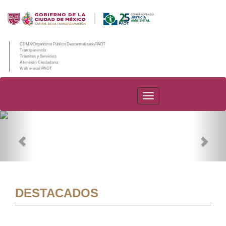
CDMX/Organismo Público Descentralizado/PAOT
Transparencia
Trámites y Servicios
Atención Ciudadana
Web e-mail PAOT
PAOT
Previous
Nex
DESTACADOS