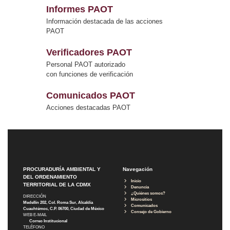
Informes PAOT
Información destacada de las acciones
PAOT
Verificadores PAOT
Personal PAOT autorizado
con funciones de verificación
Comunicados PAOT
Acciones destacadas PAOT
PROCURADURÍA AMBIENTAL Y
Navegación
DEL ORDENAMIENTO
Inicio
TERRITORIAL DE LA CDMX
Denuncia
¿Quiénes somos?
DIRECCIÓN
Micrositios
Medellín 202, Col. Roma Sur, Alcaldía
Comunicados
Cuauhtémoc, C.P. 06700, Ciudad de México
Consejo de Gobierno
WEB E-MAIL
Correo Institucional
TELÉFONO