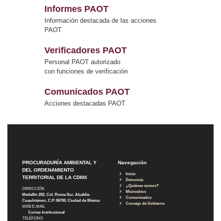
Informes PAOT
Información destacada de las acciones
PAOT
Verificadores PAOT
Personal PAOT autorizado
con funciones de verificación
Comunicados PAOT
Acciones destacadas PAOT
PROCURADURÍA AMBIENTAL Y
Navegación
DEL ORDENAMIENTO
Inicio
TERRITORIAL DE LA CDMX
Denuncia
¿Quiénes somos?
DIRECCIÓN
Micrositios
Medellín 202, Col. Roma Sur, Alcaldía
Comunicados
Cuauhtémoc, C.P. 06700, Ciudad de México
Consejo de Gobierno
WEB E-MAIL
Correo Institucional
TELÉFONO