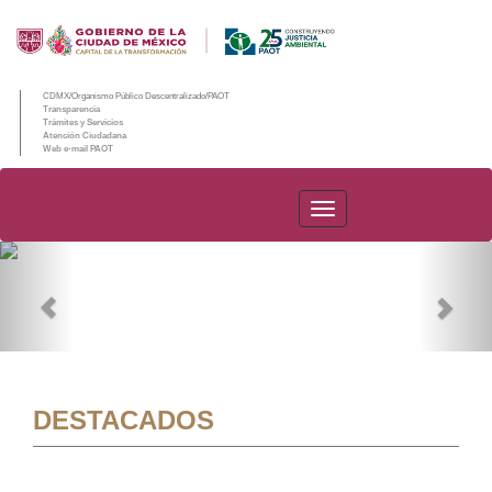
CDMX/Organismo Público Descentralizado/PAOT
Transparencia
Trámites y Servicios
Atención Ciudadana
Web e-mail PAOT
PAOT
Previous
Nex
DESTACADOS