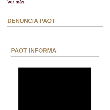
Ver más
DENUNCIA PAOT
PAOT INFORMA