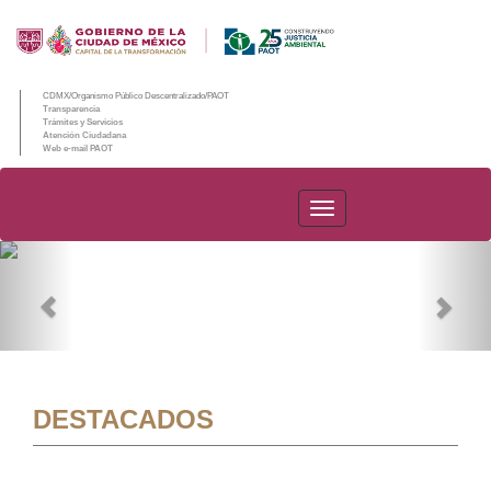
CDMX/Organismo Público Descentralizado/PAOT
Transparencia
Trámites y Servicios
Atención Ciudadana
Web e-mail PAOT
PAOT
Previous
Nex
DESTACADOS