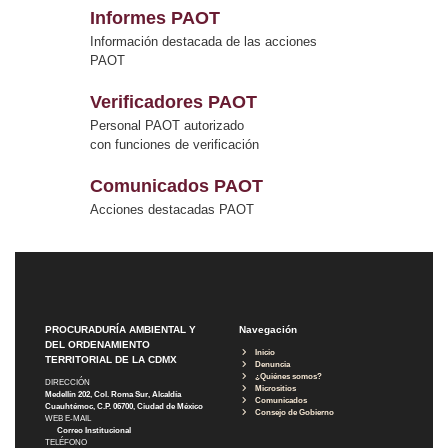
Informes PAOT
Información destacada de las acciones
PAOT
Verificadores PAOT
Personal PAOT autorizado
con funciones de verificación
Comunicados PAOT
Acciones destacadas PAOT
PROCURADURÍA AMBIENTAL Y
Navegación
DEL ORDENAMIENTO
Inicio
TERRITORIAL DE LA CDMX
Denuncia
¿Quiénes somos?
DIRECCIÓN
Micrositios
Medellín 202, Col. Roma Sur, Alcaldía
Comunicados
Cuauhtémoc, C.P. 06700, Ciudad de México
Consejo de Gobierno
WEB E-MAIL
Correo Institucional
TELÉFONO