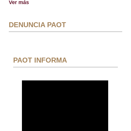
Ver más
DENUNCIA PAOT
PAOT INFORMA