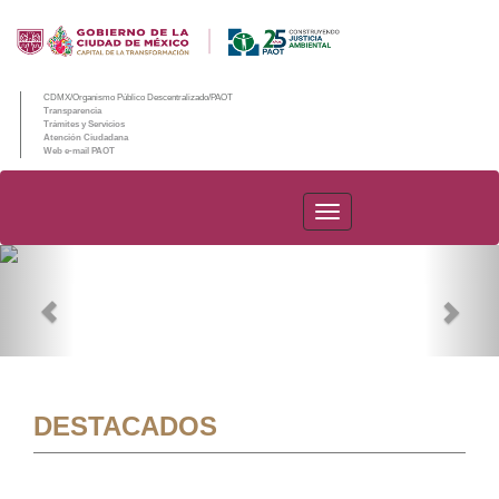
CDMX/Organismo Público Descentralizado/PAOT
Transparencia
Trámites y Servicios
Atención Ciudadana
Web e-mail PAOT
PAOT
Previous
Nex
DESTACADOS