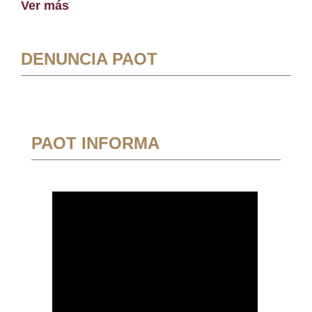
Ver más
DENUNCIA PAOT
PAOT INFORMA