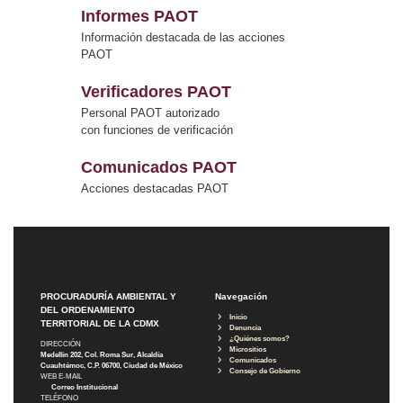
Informes PAOT
Información destacada de las acciones
PAOT
Verificadores PAOT
Personal PAOT autorizado
con funciones de verificación
Comunicados PAOT
Acciones destacadas PAOT
PROCURADURÍA AMBIENTAL Y
Navegación
DEL ORDENAMIENTO
Inicio
TERRITORIAL DE LA CDMX
Denuncia
¿Quiénes somos?
DIRECCIÓN
Micrositios
Medellín 202, Col. Roma Sur, Alcaldía
Comunicados
Cuauhtémoc, C.P. 06700, Ciudad de México
Consejo de Gobierno
WEB E-MAIL
Correo Institucional
TELÉFONO