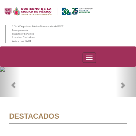
CDMX/Organismo Público Descentralizado/PAOT
Transparencia
Trámites y Servicios
Atención Ciudadana
Web e-mail PAOT
PAOT
Previous
Nex
DESTACADOS