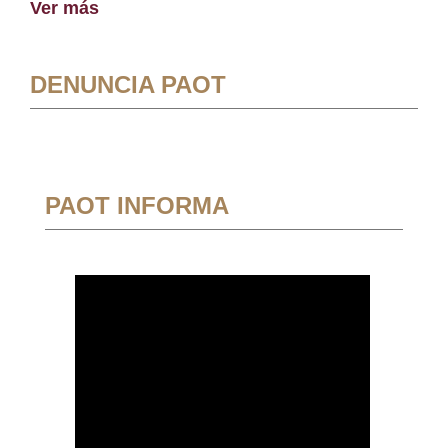
Ver más
DENUNCIA PAOT
PAOT INFORMA