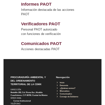
Informes PAOT
Información destacada de las acciones
PAOT
Verificadores PAOT
Personal PAOT autorizado
con funciones de verificación
Comunicados PAOT
Acciones destacadas PAOT
PROCURADURÍA AMBIENTAL Y
Navegación
DEL ORDENAMIENTO
Inicio
TERRITORIAL DE LA CDMX
Denuncia
¿Quiénes somos?
DIRECCIÓN
Micrositios
Medellín 202, Col. Roma Sur, Alcaldía
Comunicados
Cuauhtémoc, C.P. 06700, Ciudad de México
Consejo de Gobierno
WEB E-MAIL
Correo Institucional
TELÉFONO