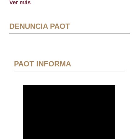
Ver más
DENUNCIA PAOT
PAOT INFORMA