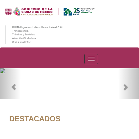
CDMX/Organismo Público Descentralizado/PAOT
Transparencia
Trámites y Servicios
Atención Ciudadana
Web e-mail PAOT
PAOT
Previous
Nex
DESTACADOS