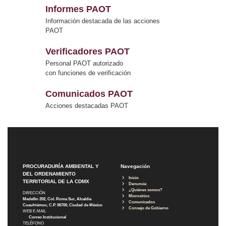
Informes PAOT
Información destacada de las acciones
PAOT
Verificadores PAOT
Personal PAOT autorizado
con funciones de verificación
Comunicados PAOT
Acciones destacadas PAOT
PROCURADURÍA AMBIENTAL Y
Navegación
DEL ORDENAMIENTO
Inicio
TERRITORIAL DE LA CDMX
Denuncia
¿Quiénes somos?
DIRECCIÓN
Micrositios
Medellín 202, Col. Roma Sur, Alcaldía
Comunicados
Cuauhtémoc, C.P. 06700, Ciudad de México
Consejo de Gobierno
WEB E-MAIL
Correo Institucional
TELÉFONO