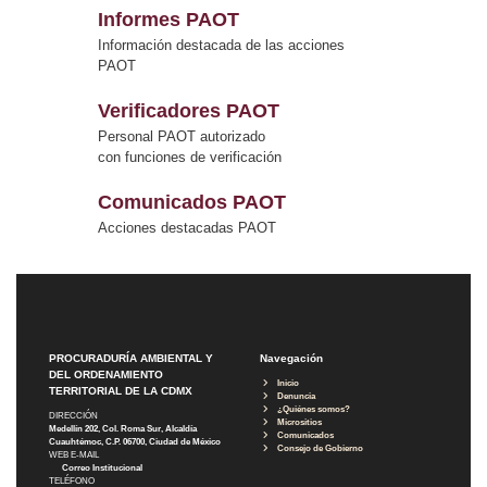
Informes PAOT
Información destacada de las acciones
PAOT
Verificadores PAOT
Personal PAOT autorizado
con funciones de verificación
Comunicados PAOT
Acciones destacadas PAOT
PROCURADURÍA AMBIENTAL Y
Navegación
DEL ORDENAMIENTO
Inicio
TERRITORIAL DE LA CDMX
Denuncia
¿Quiénes somos?
DIRECCIÓN
Micrositios
Medellín 202, Col. Roma Sur, Alcaldía
Comunicados
Cuauhtémoc, C.P. 06700, Ciudad de México
Consejo de Gobierno
WEB E-MAIL
Correo Institucional
TELÉFONO