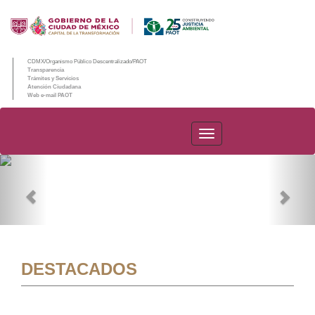
CDMX/Organismo Público Descentralizado/PAOT
Transparencia
Trámites y Servicios
Atención Ciudadana
Web e-mail PAOT
PAOT
Previous
Nex
DESTACADOS