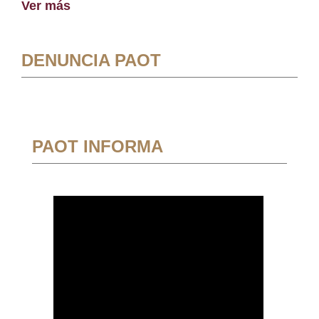
Ver más
DENUNCIA PAOT
PAOT INFORMA