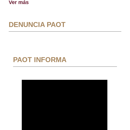
Ver más
DENUNCIA PAOT
PAOT INFORMA