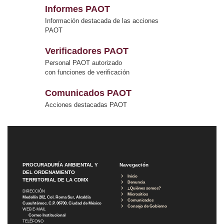
Informes PAOT
Información destacada de las acciones
PAOT
Verificadores PAOT
Personal PAOT autorizado
con funciones de verificación
Comunicados PAOT
Acciones destacadas PAOT
PROCURADURÍA AMBIENTAL Y
Navegación
DEL ORDENAMIENTO
Inicio
TERRITORIAL DE LA CDMX
Denuncia
¿Quiénes somos?
DIRECCIÓN
Micrositios
Medellín 202, Col. Roma Sur, Alcaldía
Comunicados
Cuauhtémoc, C.P. 06700, Ciudad de México
Consejo de Gobierno
WEB E-MAIL
Correo Institucional
TELÉFONO