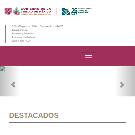
CDMX/Organismo Público Descentralizado/PAOT
Transparencia
Trámites y Servicios
Atención Ciudadana
Web e-mail PAOT
PAOT
Previous
Nex
DESTACADOS