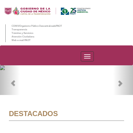
CDMX/Organismo Público Descentralizado/PAOT
Transparencia
Trámites y Servicios
Atención Ciudadana
Web e-mail PAOT
PAOT
Previous
Nex
DESTACADOS