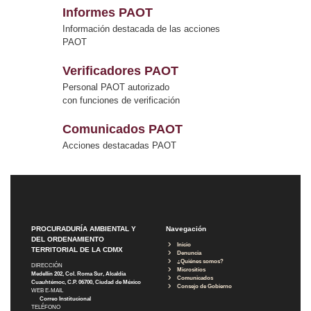
Informes PAOT
Información destacada de las acciones
PAOT
Verificadores PAOT
Personal PAOT autorizado
con funciones de verificación
Comunicados PAOT
Acciones destacadas PAOT
PROCURADURÍA AMBIENTAL Y
Navegación
DEL ORDENAMIENTO
Inicio
TERRITORIAL DE LA CDMX
Denuncia
¿Quiénes somos?
DIRECCIÓN
Micrositios
Medellín 202, Col. Roma Sur, Alcaldía
Comunicados
Cuauhtémoc, C.P. 06700, Ciudad de México
Consejo de Gobierno
WEB E-MAIL
Correo Institucional
TELÉFONO