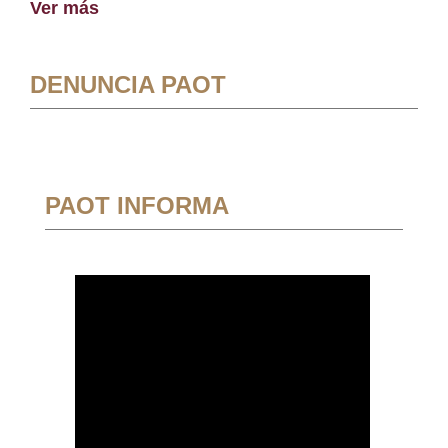
Ver más
DENUNCIA PAOT
PAOT INFORMA