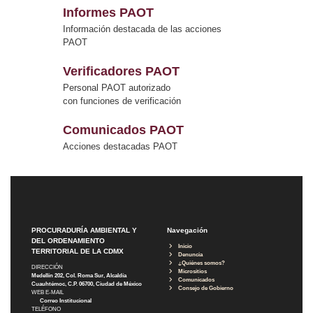
Informes PAOT
Información destacada de las acciones
PAOT
Verificadores PAOT
Personal PAOT autorizado
con funciones de verificación
Comunicados PAOT
Acciones destacadas PAOT
PROCURADURÍA AMBIENTAL Y
Navegación
DEL ORDENAMIENTO
Inicio
TERRITORIAL DE LA CDMX
Denuncia
¿Quiénes somos?
DIRECCIÓN
Micrositios
Medellín 202, Col. Roma Sur, Alcaldía
Comunicados
Cuauhtémoc, C.P. 06700, Ciudad de México
Consejo de Gobierno
WEB E-MAIL
Correo Institucional
TELÉFONO