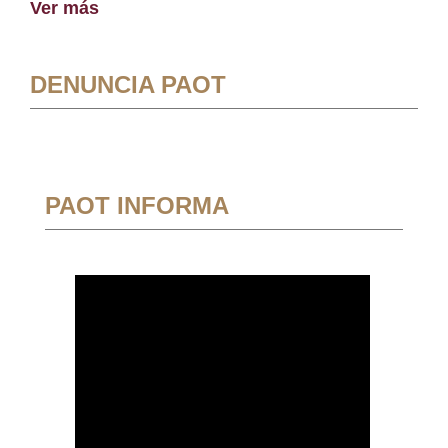
Ver más
DENUNCIA PAOT
PAOT INFORMA