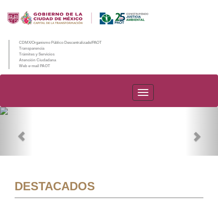
CDMX/Organismo Público Descentralizado/PAOT
Transparencia
Trámites y Servicios
Atención Ciudadana
Web e-mail PAOT
PAOT
Previous
Nex
DESTACADOS