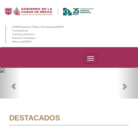
CDMX/Organismo Público Descentralizado/PAOT
Transparencia
Trámites y Servicios
Atención Ciudadana
Web e-mail PAOT
PAOT
Previous
Nex
DESTACADOS