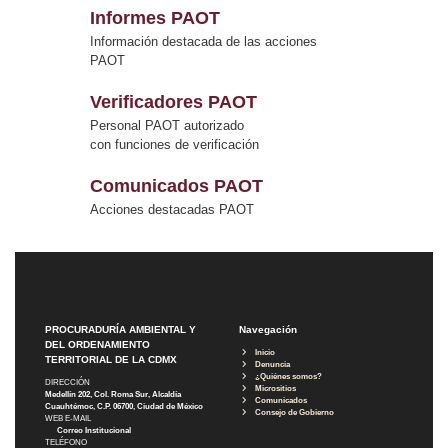
Informes PAOT
Información destacada de las acciones
PAOT
Verificadores PAOT
Personal PAOT autorizado
con funciones de verificación
Comunicados PAOT
Acciones destacadas PAOT
PROCURADURÍA AMBIENTAL Y
Navegación
DEL ORDENAMIENTO
Inicio
TERRITORIAL DE LA CDMX
Denuncia
¿Quiénes somos?
DIRECCIÓN
Micrositios
Medellín 202, Col. Roma Sur, Alcaldía
Comunicados
Cuauhtémoc, C.P. 06700, Ciudad de México
Consejo de Gobierno
WEB E-MAIL
Correo Institucional
TELÉFONO