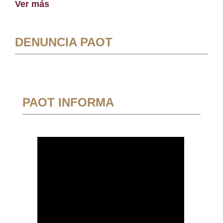
Ver más
DENUNCIA PAOT
PAOT INFORMA