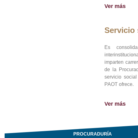
Ver más
Servicio 
Es consolid
interinstituci
imparten carre
de la Procura
servicio socia
PAOT ofrece.
Ver más
PROCURADURÍA