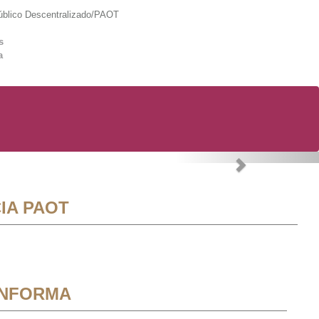
lico Descentralizado/PAOT
s
a
Next
IA PAOT
INFORMA