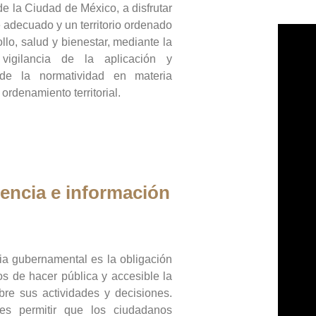
de la Ciudad de México, a disfrutar
 adecuado y un territorio ordenado
llo, salud y bienestar, mediante la
vigilancia de la aplicación y
 de la normatividad en materia
 ordenamiento territorial.
encia e información
ia gubernamental es la obligación
os de hacer pública y accesible la
bre sus actividades y decisiones.
es permitir que los ciudadanos