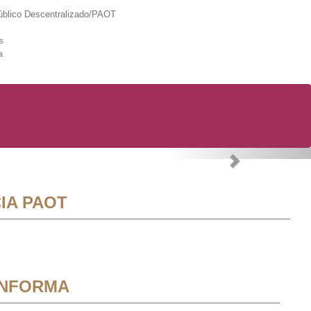
lico Descentralizado/PAOT
s
a
Next
IA PAOT
INFORMA