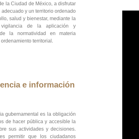
de la Ciudad de México, a disfrutar
 adecuado y un territorio ordenado
llo, salud y bienestar, mediante la
vigilancia de la aplicación y
 de la normatividad en materia
 ordenamiento territorial.
encia e información
ia gubernamental es la obligación
os de hacer pública y accesible la
bre sus actividades y decisiones.
es permitir que los ciudadanos