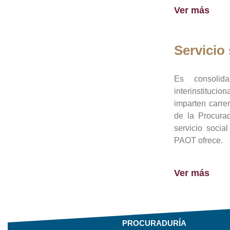
Ver más
Servicio 
Es consolid
interinstituci
imparten carre
de la Procura
servicio socia
PAOT ofrece.
Ver más
PROCURADURÍA