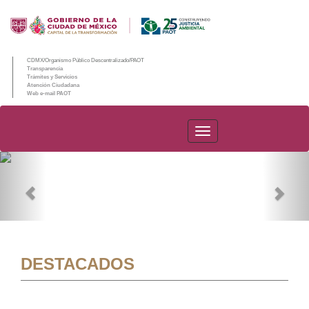
CDMX/Organismo Público Descentralizado/PAOT
Transparencia
Trámites y Servicios
Atención Ciudadana
Web e-mail PAOT
PAOT
Previous
Nex
DESTACADOS