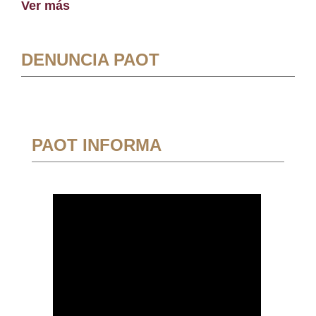
Ver más
DENUNCIA PAOT
PAOT INFORMA