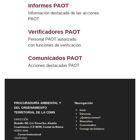
Informes PAOT
Información destacada de las acciones
PAOT
Verificadores PAOT
Personal PAOT autorizado
con funciones de verificación
Comunicados PAOT
Acciones destacadas PAOT
PROCURADURÍA AMBIENTAL Y
Navegación
DEL ORDENAMIENTO
Inicio
TERRITORIAL DE LA CDMX
Denuncia
¿Quiénes somos?
DIRECCIÓN
Micrositios
Medellín 202, Col. Roma Sur, Alcaldía
Comunicados
Cuauhtémoc, C.P. 06700, Ciudad de México
Consejo de Gobierno
WEB E-MAIL
Correo Institucional
TELÉFONO