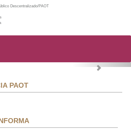
lico Descentralizado/PAOT
s
a
Next
IA PAOT
INFORMA