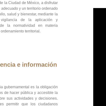
de la Ciudad de México, a disfrutar
 adecuado y un territorio ordenado
llo, salud y bienestar, mediante la
vigilancia de la aplicación y
 de la normatividad en materia
 ordenamiento territorial.
encia e información
ia gubernamental es la obligación
os de hacer pública y accesible la
bre sus actividades y decisiones.
es permitir que los ciudadanos