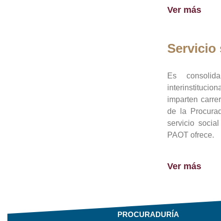
Ver más
Servicio 
Es consolid
interinstituci
imparten carre
de la Procura
servicio socia
PAOT ofrece.
Ver más
PROCURADURÍA