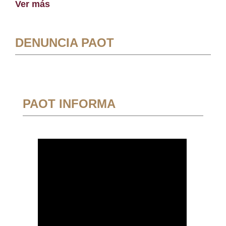
Ver más
DENUNCIA PAOT
PAOT INFORMA