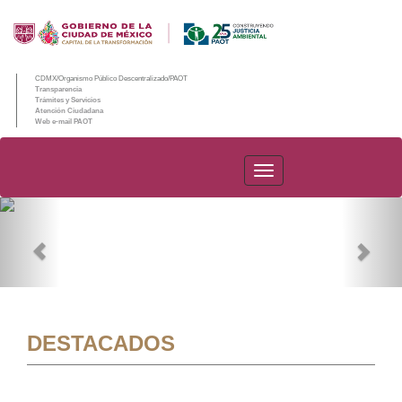
CDMX/Organismo Público Descentralizado/PAOT
Transparencia
Trámites y Servicios
Atención Ciudadana
Web e-mail PAOT
PAOT
Previous
Nex
DESTACADOS