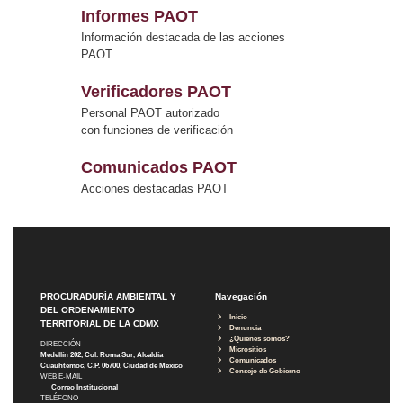
Informes PAOT
Información destacada de las acciones
PAOT
Verificadores PAOT
Personal PAOT autorizado
con funciones de verificación
Comunicados PAOT
Acciones destacadas PAOT
PROCURADURÍA AMBIENTAL Y
Navegación
DEL ORDENAMIENTO
Inicio
TERRITORIAL DE LA CDMX
Denuncia
¿Quiénes somos?
DIRECCIÓN
Micrositios
Medellín 202, Col. Roma Sur, Alcaldía
Comunicados
Cuauhtémoc, C.P. 06700, Ciudad de México
Consejo de Gobierno
WEB E-MAIL
Correo Institucional
TELÉFONO