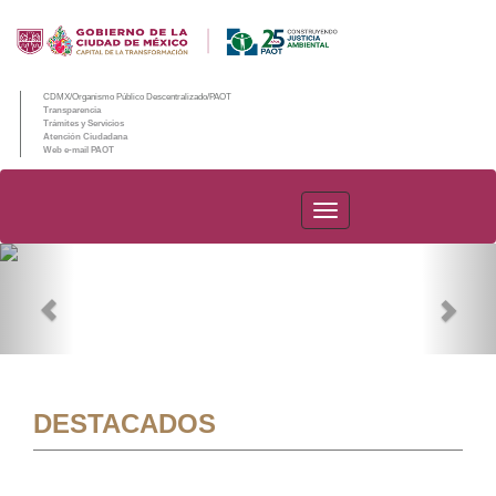
CDMX/Organismo Público Descentralizado/PAOT
Transparencia
Trámites y Servicios
Atención Ciudadana
Web e-mail PAOT
PAOT
Previous
Nex
DESTACADOS