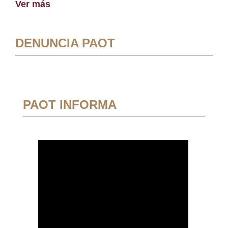
Ver más
DENUNCIA PAOT
PAOT INFORMA