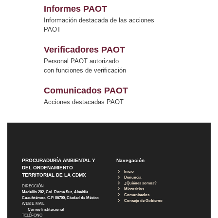
Informes PAOT
Información destacada de las acciones
PAOT
Verificadores PAOT
Personal PAOT autorizado
con funciones de verificación
Comunicados PAOT
Acciones destacadas PAOT
PROCURADURÍA AMBIENTAL Y
Navegación
DEL ORDENAMIENTO
Inicio
TERRITORIAL DE LA CDMX
Denuncia
¿Quiénes somos?
DIRECCIÓN
Micrositios
Medellín 202, Col. Roma Sur, Alcaldía
Comunicados
Cuauhtémoc, C.P. 06700, Ciudad de México
Consejo de Gobierno
WEB E-MAIL
Correo Institucional
TELÉFONO