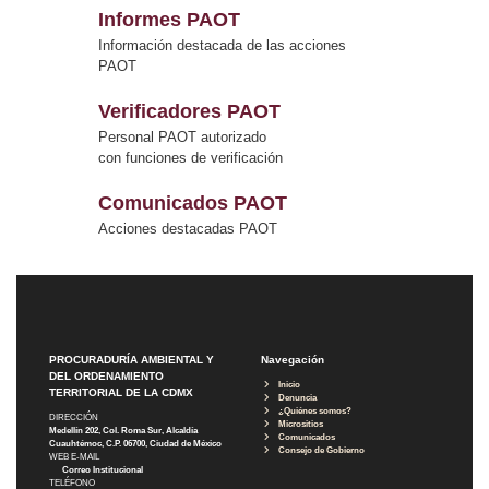
Informes PAOT
Información destacada de las acciones
PAOT
Verificadores PAOT
Personal PAOT autorizado
con funciones de verificación
Comunicados PAOT
Acciones destacadas PAOT
PROCURADURÍA AMBIENTAL Y
Navegación
DEL ORDENAMIENTO
Inicio
TERRITORIAL DE LA CDMX
Denuncia
¿Quiénes somos?
DIRECCIÓN
Micrositios
Medellín 202, Col. Roma Sur, Alcaldía
Comunicados
Cuauhtémoc, C.P. 06700, Ciudad de México
Consejo de Gobierno
WEB E-MAIL
Correo Institucional
TELÉFONO