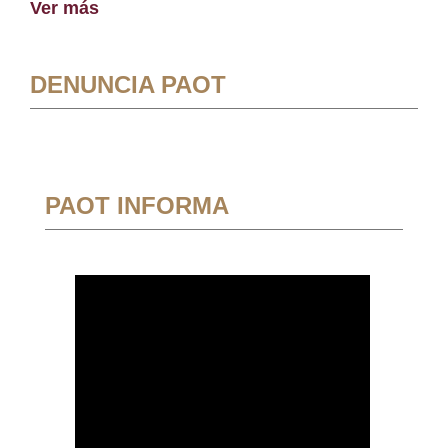
Ver más
DENUNCIA PAOT
PAOT INFORMA