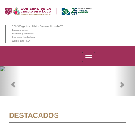
CDMX/Organismo Público Descentralizado/PAOT
Transparencia
Trámites y Servicios
Atención Ciudadana
Web e-mail PAOT
PAOT
Previous
Nex
DESTACADOS