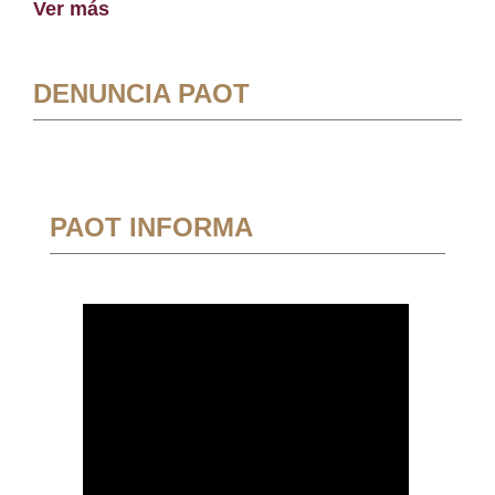
Ver más
DENUNCIA PAOT
PAOT INFORMA