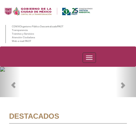
CDMX/Organismo Público Descentralizado/PAOT
Transparencia
Trámites y Servicios
Atención Ciudadana
Web e-mail PAOT
PAOT
Previous
Nex
DESTACADOS