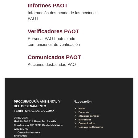
Informes PAOT
Información destacada de las acciones
PAOT
Verificadores PAOT
Personal PAOT autorizado
con funciones de verificación
Comunicados PAOT
Acciones destacadas PAOT
PROCURADURÍA AMBIENTAL Y
Navegación
DEL ORDENAMIENTO
Inicio
TERRITORIAL DE LA CDMX
Denuncia
¿Quiénes somos?
DIRECCIÓN
Micrositios
Medellín 202, Col. Roma Sur, Alcaldía
Comunicados
Cuauhtémoc, C.P. 06700, Ciudad de México
Consejo de Gobierno
WEB E-MAIL
Correo Institucional
TELÉFONO