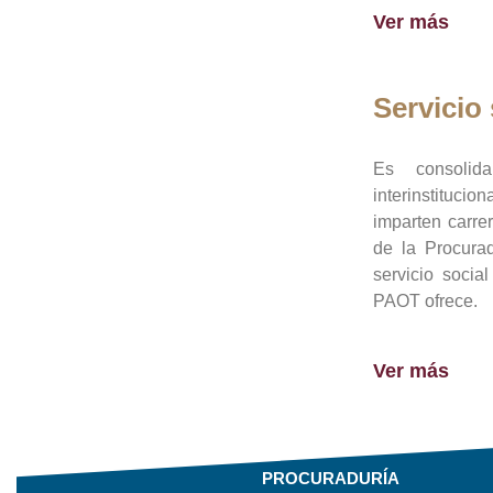
Ver más
Servicio 
Es consolid
interinstituci
imparten carre
de la Procura
servicio socia
PAOT ofrece.
Ver más
PROCURADURÍA