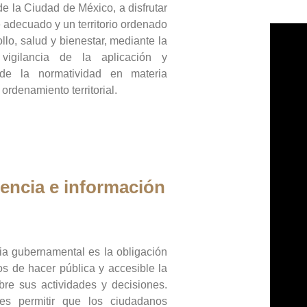
de la Ciudad de México, a disfrutar
 adecuado y un territorio ordenado
llo, salud y bienestar, mediante la
vigilancia de la aplicación y
 de la normatividad en materia
 ordenamiento territorial.
encia e información
ia gubernamental es la obligación
os de hacer pública y accesible la
bre sus actividades y decisiones.
es permitir que los ciudadanos