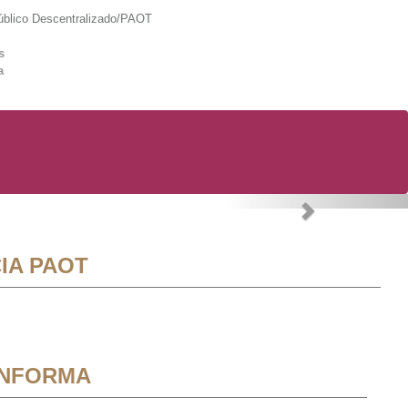
lico Descentralizado/PAOT
s
a
Next
IA PAOT
INFORMA