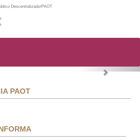
lico Descentralizado/PAOT
s
a
Next
IA PAOT
INFORMA