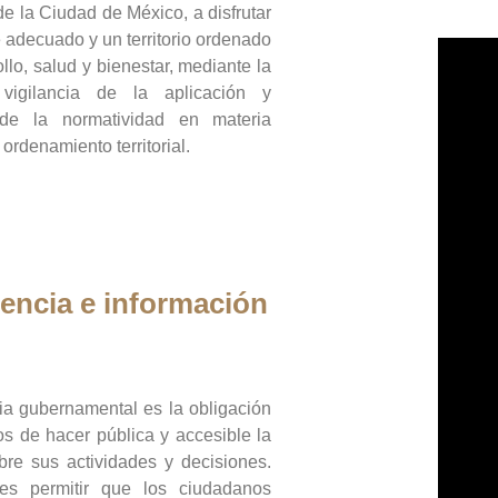
de la Ciudad de México, a disfrutar
 adecuado y un territorio ordenado
llo, salud y bienestar, mediante la
vigilancia de la aplicación y
 de la normatividad en materia
 ordenamiento territorial.
encia e información
ia gubernamental es la obligación
os de hacer pública y accesible la
bre sus actividades y decisiones.
es permitir que los ciudadanos