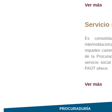
Ver más
Servicio 
Es consolid
interinstituci
imparten carre
de la Procura
servicio socia
PAOT ofrece.
Ver más
PROCURADURÍA