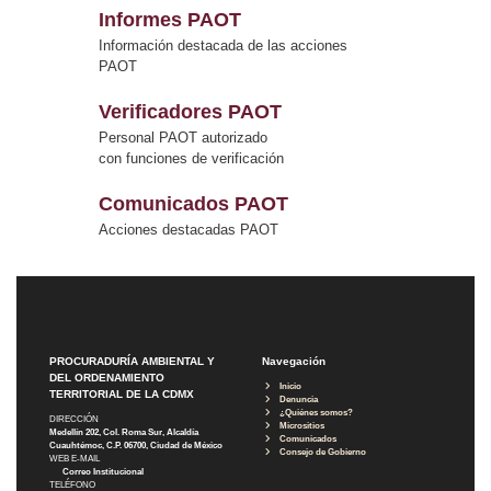
Informes PAOT
Información destacada de las acciones
PAOT
Verificadores PAOT
Personal PAOT autorizado
con funciones de verificación
Comunicados PAOT
Acciones destacadas PAOT
PROCURADURÍA AMBIENTAL Y
Navegación
DEL ORDENAMIENTO
Inicio
TERRITORIAL DE LA CDMX
Denuncia
¿Quiénes somos?
DIRECCIÓN
Micrositios
Medellín 202, Col. Roma Sur, Alcaldía
Comunicados
Cuauhtémoc, C.P. 06700, Ciudad de México
Consejo de Gobierno
WEB E-MAIL
Correo Institucional
TELÉFONO