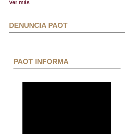
Ver más
DENUNCIA PAOT
PAOT INFORMA