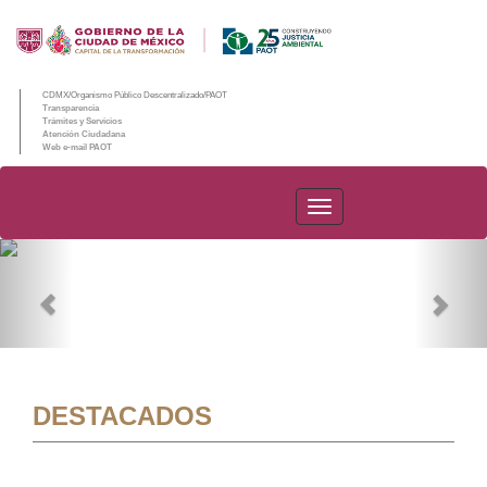
CDMX/Organismo Público Descentralizado/PAOT
Transparencia
Trámites y Servicios
Atención Ciudadana
Web e-mail PAOT
PAOT
Previous
Nex
DESTACADOS