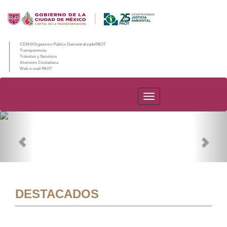
CDMX/Organismo Público Descentralizado/PAOT
Transparencia
Trámites y Servicios
Atención Ciudadana
Web e-mail PAOT
PAOT
Previous
Nex
DESTACADOS