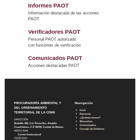
Informes PAOT
Información destacada de las acciones
PAOT
Verificadores PAOT
Personal PAOT autorizado
con funciones de verificación
Comunicados PAOT
Acciones destacadas PAOT
PROCURADURÍA AMBIENTAL Y
Navegación
DEL ORDENAMIENTO
Inicio
TERRITORIAL DE LA CDMX
Denuncia
¿Quiénes somos?
DIRECCIÓN
Micrositios
Medellín 202, Col. Roma Sur, Alcaldía
Comunicados
Cuauhtémoc, C.P. 06700, Ciudad de México
Consejo de Gobierno
WEB E-MAIL
Correo Institucional
TELÉFONO