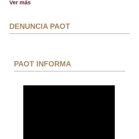
Ver más
DENUNCIA PAOT
PAOT INFORMA