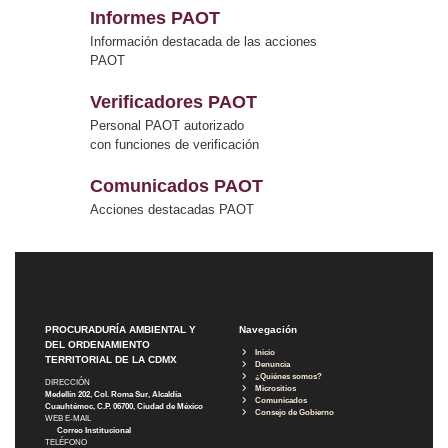
Informes PAOT
Información destacada de las acciones
PAOT
Verificadores PAOT
Personal PAOT autorizado
con funciones de verificación
Comunicados PAOT
Acciones destacadas PAOT
PROCURADURÍA AMBIENTAL Y
Navegación
DEL ORDENAMIENTO
Inicio
TERRITORIAL DE LA CDMX
Denuncia
¿Quiénes somos?
DIRECCIÓN
Micrositios
Medellín 202, Col. Roma Sur, Alcaldía
Comunicados
Cuauhtémoc, C.P. 06700, Ciudad de México
Consejo de Gobierno
WEB E-MAIL
Correo Institucional
TELÉFONO