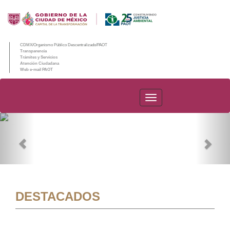
CDMX/Organismo Público Descentralizado/PAOT
Transparencia
Trámites y Servicios
Atención Ciudadana
Web e-mail PAOT
PAOT
Previous
Nex
DESTACADOS