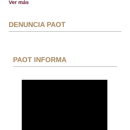
Ver más
DENUNCIA PAOT
PAOT INFORMA