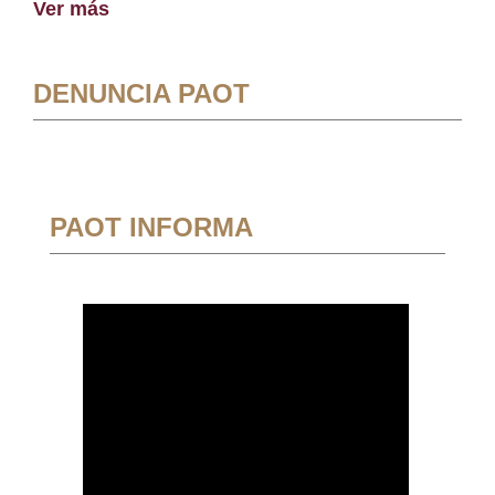
Ver más
DENUNCIA PAOT
PAOT INFORMA