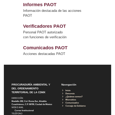
Informes PAOT
Información destacada de las acciones
PAOT
Verificadores PAOT
Personal PAOT autorizado
con funciones de verificación
Comunicados PAOT
Acciones destacadas PAOT
PROCURADURÍA AMBIENTAL Y
Navegación
DEL ORDENAMIENTO
Inicio
TERRITORIAL DE LA CDMX
Denuncia
¿Quiénes somos?
DIRECCIÓN
Micrositios
Medellín 202, Col. Roma Sur, Alcaldía
Comunicados
Cuauhtémoc, C.P. 06700, Ciudad de México
Consejo de Gobierno
WEB E-MAIL
Correo Institucional
TELÉFONO