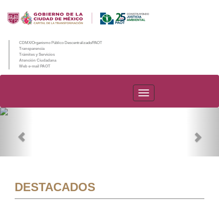
CDMX/Organismo Público Descentralizado/PAOT
Transparencia
Trámites y Servicios
Atención Ciudadana
Web e-mail PAOT
PAOT
Previous
Nex
DESTACADOS