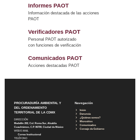
Informes PAOT
Información destacada de las acciones
PAOT
Verificadores PAOT
Personal PAOT autorizado
con funciones de verificación
Comunicados PAOT
Acciones destacadas PAOT
PROCURADURÍA AMBIENTAL Y
Navegación
DEL ORDENAMIENTO
Inicio
TERRITORIAL DE LA CDMX
Denuncia
¿Quiénes somos?
DIRECCIÓN
Micrositios
Medellín 202, Col. Roma Sur, Alcaldía
Comunicados
Cuauhtémoc, C.P. 06700, Ciudad de México
Consejo de Gobierno
WEB E-MAIL
Correo Institucional
TELÉFONO