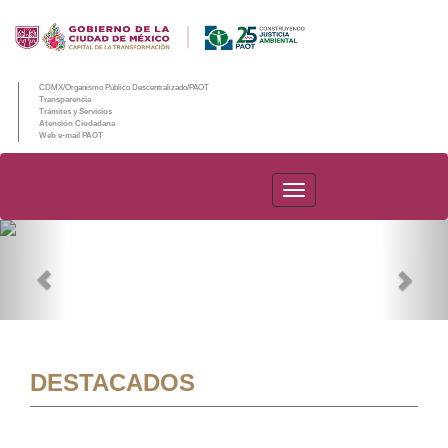
CDMX/Organismo Público Descentralizado/PAOT
Transparencia
Trámites y Servicios
Atención Ciudadana
Web e-mail PAOT
PAOT
Previous
Nex
DESTACADOS