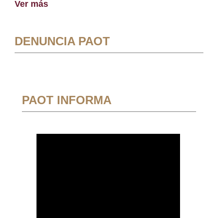
Ver más
DENUNCIA PAOT
PAOT INFORMA