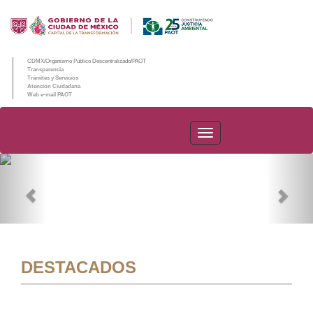
CDMX/Organismo Público Descentralizado/PAOT
Transparencia
Trámites y Servicios
Atención Ciudadana
Web e-mail PAOT
PAOT
Previous
Nex
DESTACADOS