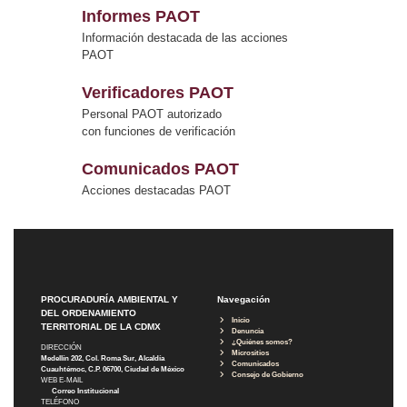
Informes PAOT
Información destacada de las acciones
PAOT
Verificadores PAOT
Personal PAOT autorizado
con funciones de verificación
Comunicados PAOT
Acciones destacadas PAOT
PROCURADURÍA AMBIENTAL Y
Navegación
DEL ORDENAMIENTO
Inicio
TERRITORIAL DE LA CDMX
Denuncia
¿Quiénes somos?
DIRECCIÓN
Micrositios
Medellín 202, Col. Roma Sur, Alcaldía
Comunicados
Cuauhtémoc, C.P. 06700, Ciudad de México
Consejo de Gobierno
WEB E-MAIL
Correo Institucional
TELÉFONO