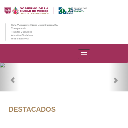
CDMX/Organismo Público Descentralizado/PAOT
Transparencia
Trámites y Servicios
Atención Ciudadana
Web e-mail PAOT
PAOT
Previous
Nex
DESTACADOS