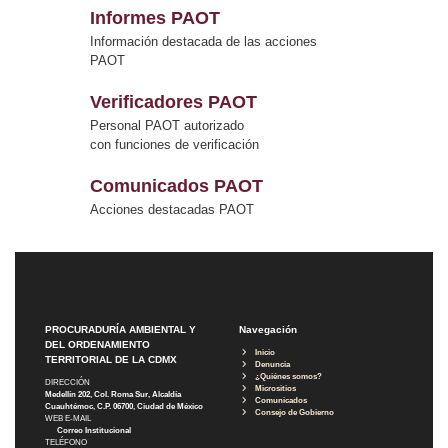
Informes PAOT
Información destacada de las acciones
PAOT
Verificadores PAOT
Personal PAOT autorizado
con funciones de verificación
Comunicados PAOT
Acciones destacadas PAOT
PROCURADURÍA AMBIENTAL Y
Navegación
DEL ORDENAMIENTO
Inicio
TERRITORIAL DE LA CDMX
Denuncia
¿Quiénes somos?
DIRECCIÓN
Micrositios
Medellín 202, Col. Roma Sur, Alcaldía
Comunicados
Cuauhtémoc, C.P. 06700, Ciudad de México
Consejo de Gobierno
WEB E-MAIL
Correo Institucional
TELÉFONO