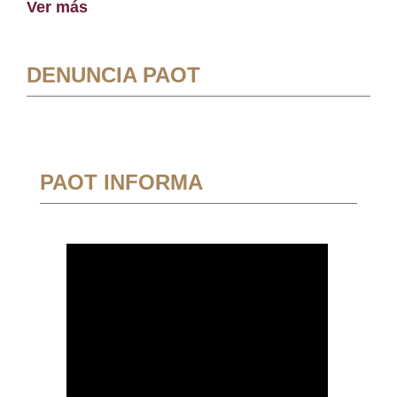
Ver más
DENUNCIA PAOT
PAOT INFORMA