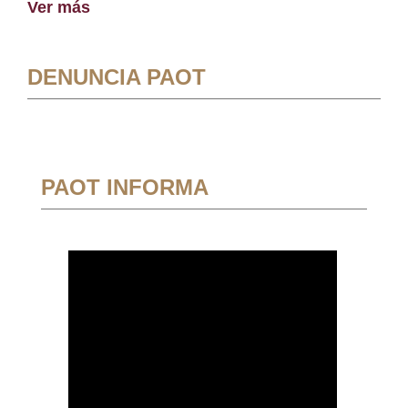
Ver más
DENUNCIA PAOT
PAOT INFORMA