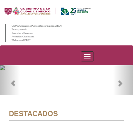
CDMX/Organismo Público Descentralizado/PAOT
Transparencia
Trámites y Servicios
Atención Ciudadana
Web e-mail PAOT
PAOT
Previous
Nex
DESTACADOS