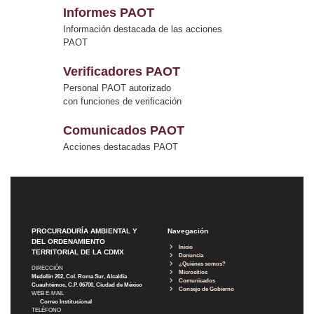
Informes PAOT
Información destacada de las acciones
PAOT
Verificadores PAOT
Personal PAOT autorizado
con funciones de verificación
Comunicados PAOT
Acciones destacadas PAOT
PROCURADURÍA AMBIENTAL Y
Navegación
DEL ORDENAMIENTO
Inicio
TERRITORIAL DE LA CDMX
Denuncia
¿Quiénes somos?
DIRECCIÓN
Micrositios
Medellín 202, Col. Roma Sur, Alcaldía
Comunicados
Cuauhtémoc, C.P. 06700, Ciudad de México
Consejo de Gobierno
WEB E-MAIL
Correo Institucional
TELÉFONO