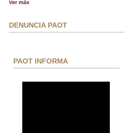
Ver más
DENUNCIA PAOT
PAOT INFORMA