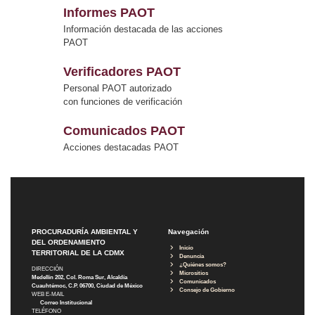
Informes PAOT
Información destacada de las acciones
PAOT
Verificadores PAOT
Personal PAOT autorizado
con funciones de verificación
Comunicados PAOT
Acciones destacadas PAOT
PROCURADURÍA AMBIENTAL Y
Navegación
DEL ORDENAMIENTO
Inicio
TERRITORIAL DE LA CDMX
Denuncia
¿Quiénes somos?
DIRECCIÓN
Micrositios
Medellín 202, Col. Roma Sur, Alcaldía
Comunicados
Cuauhtémoc, C.P. 06700, Ciudad de México
Consejo de Gobierno
WEB E-MAIL
Correo Institucional
TELÉFONO