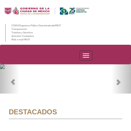
CDMX/Organismo Público Descentralizado/PAOT
Transparencia
Trámites y Servicios
Atención Ciudadana
Web e-mail PAOT
PAOT
Previous
Nex
DESTACADOS