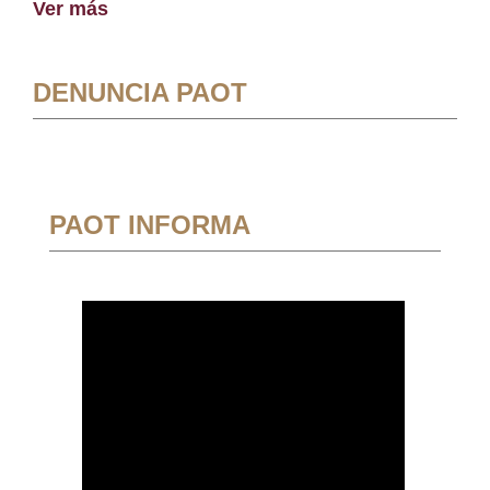
Ver más
DENUNCIA PAOT
PAOT INFORMA