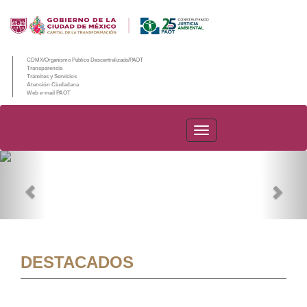
CDMX/Organismo Público Descentralizado/PAOT
Transparencia
Trámites y Servicios
Atención Ciudadana
Web e-mail PAOT
PAOT
Previous
Nex
DESTACADOS