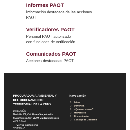
Informes PAOT
Información destacada de las acciones
PAOT
Verificadores PAOT
Personal PAOT autorizado
con funciones de verificación
Comunicados PAOT
Acciones destacadas PAOT
PROCURADURÍA AMBIENTAL Y
Navegación
DEL ORDENAMIENTO
Inicio
TERRITORIAL DE LA CDMX
Denuncia
¿Quiénes somos?
DIRECCIÓN
Micrositios
Medellín 202, Col. Roma Sur, Alcaldía
Comunicados
Cuauhtémoc, C.P. 06700, Ciudad de México
Consejo de Gobierno
WEB E-MAIL
Correo Institucional
TELÉFONO