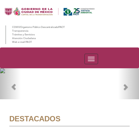
CDMX/Organismo Público Descentralizado/PAOT
Transparencia
Trámites y Servicios
Atención Ciudadana
Web e-mail PAOT
PAOT
Previous
Nex
DESTACADOS