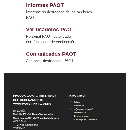
Informes PAOT
Información destacada de las acciones
PAOT
Verificadores PAOT
Personal PAOT autorizado
con funciones de verificación
Comunicados PAOT
Acciones destacadas PAOT
PROCURADURÍA AMBIENTAL Y
Navegación
DEL ORDENAMIENTO
Inicio
TERRITORIAL DE LA CDMX
Denuncia
¿Quiénes somos?
DIRECCIÓN
Micrositios
Medellín 202, Col. Roma Sur, Alcaldía
Comunicados
Cuauhtémoc, C.P. 06700, Ciudad de México
Consejo de Gobierno
WEB E-MAIL
Correo Institucional
TELÉFONO