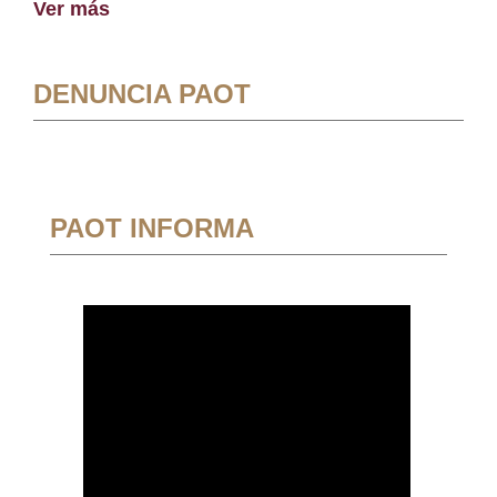
Ver más
DENUNCIA PAOT
PAOT INFORMA